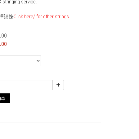
 stringing service. 
擇請按
Click here/ for other strings
.00
.00
物車