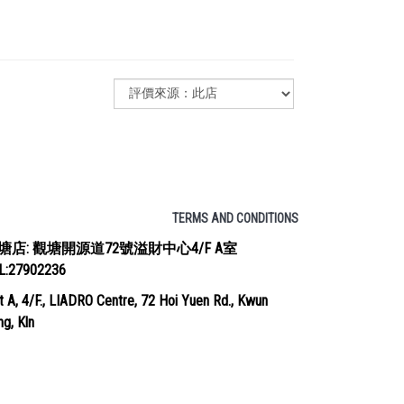
TERMS AND CONDITIONS
塘店: 觀塘開源道72號溢財中心4/F A室
EL:27902236
t A, 4/F., LIADRO Centre, 72 Hoi Yuen Rd., Kwun
g, Kln