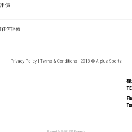
評價
有任何評價
Privacy Policy | Terms & Conditions | 2018 © A-plus Sports
觀
T
Fla
Ton
Powered By
SHOPLINE Payments