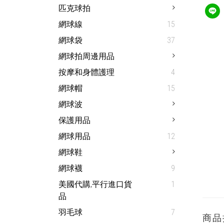
匹克球拍
網球線
15
網球袋
37
網球拍周邊用品
按摩和身體護理
4
網球帽
15
網球波
保護用品
網球用品
12
網球鞋
網球襪
9
美國代購,平行進口貨
1
品
羽毛球
7
商品