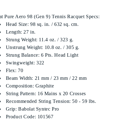
at Pure Aero 98 (Gen 9) Tennis Racquet Specs:
Head Size: 98 sq. in. / 632 sq. cm.
Length: 27 in.
Strung Weight: 11.4 oz. / 323 g.
Unstrung Weight: 10.8 oz. / 305 g.
Strung Balance: 6 Pts. Head Light
Swingweight: 322
Flex: 70
Beam Width: 21 mm / 23 mm / 22 mm
Composition: Graphite
String Pattern: 16 Mains x 20 Crosses
Recommended String Tension: 50 - 59 lbs.
Grip: Babolat Syntec Pro
Product Code: 101567