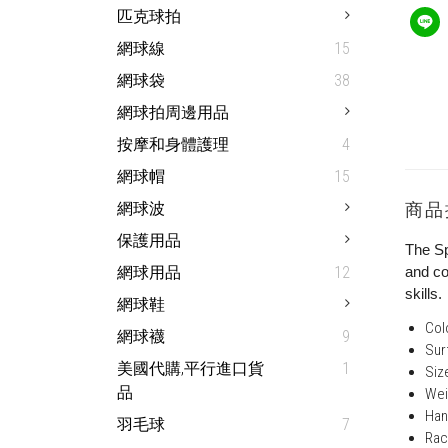
匹克球拍
網球線
15
網球袋
38
網球拍周邊用品
按摩和身體護理
4
網球帽
15
網球波
商品
保護用品
The Sp
網球用品
12
and co
skills.
網球鞋
Col
網球襪
9
Sur
美國代購,平行進口貨
1
Siz
品
Wei
Han
羽毛球
7
Rac