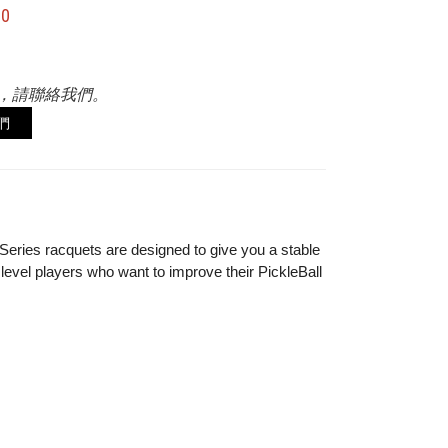
00
，請聯絡我們。
們
t Series racquets are designed to give you a stable
 level players who want to improve their PickleBall