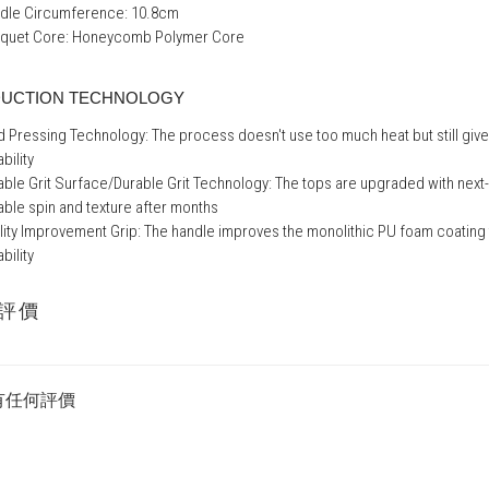
dle Circumference: 10.8cm
quet Core: Honeycomb Polymer Core
UCTION TECHNOLOGY
d Pressing Technology: The process doesn't use too much heat but still gives
bility
able Grit Surface/Durable Grit Technology: The tops are upgraded with nex
able spin and texture after months
lity Improvement Grip: The handle improves the monolithic PU foam coatin
bility
評價
有任何評價