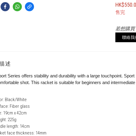
HK$550.
售完
若想購買
聯絡我
描述
ort Series offers stability and durability with a large touchpoint. Spor
mfortable shot. This racket is suitable for beginners and intermediate
or: Black/White
face: Fiber glass
e: 19cm x 42cm
ght: 225g
dle length: 14cm
ket face thickness: 14mm