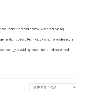
 the racket feel and control, while increasing
t-generation coating technology, which provides more
g technology, providing smoothness and increased