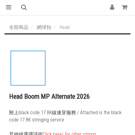
全部商品
網球拍
Head
Head Boom MP Alternate 2026
附上black code 17 BK線連穿服務./ Attached is the black 
code 17 BK stringing service. 
其他線選擇請按
Click here/ for other strings