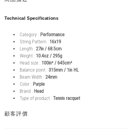
Technical Specifications
Category :
Performance
String Pattern :
16x19
Length :
27in / 68.5cm
Weight :
10.4oz / 295g
Head size :
100in² / 645cm²
Balance point :
315mm / 1in HL
Beam Width :
24mm
Color :
Purple
Brand :
Head
Type of product :
Tennis racquet
顧客評價