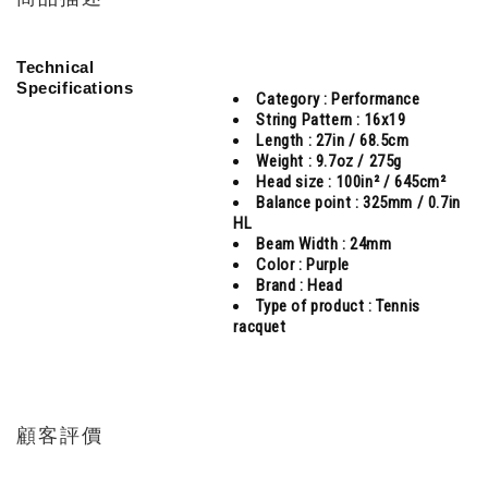
Technical
Specifications
Category :
Performance
String Pattern :
16x19
Length :
27in / 68.5cm
Weight :
9.7oz / 275g
Head size :
100in² / 645cm²
Balance point :
325mm / 0.7in
HL
Beam Width :
24mm
Color :
Purple
Brand :
Head
Type of product :
Tennis
racquet
顧客評價