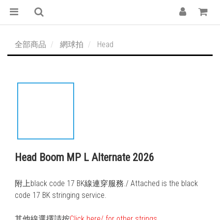
全部商品
網球拍
Head
Head Boom MP L Alternate 2026
附上black code 17 BK線連穿服務./ Attached is the black 
code 17 BK stringing service. 
其他線選擇請按
Click here/ for other strings