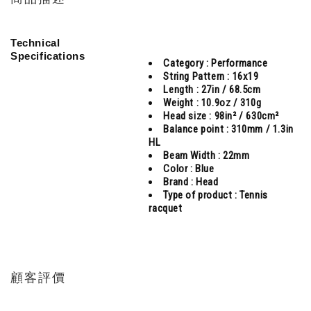
Technical
Specifications
Category :
Performance
String Pattern :
16x19
Length :
27in / 68.5cm
Weight :
10.9oz / 310g
Head size :
98in² / 630cm²
Balance point :
310mm / 1.3in
HL
Beam Width :
22mm
Color :
Blue
Brand :
Head
Type of product :
Tennis
racquet
顧客評價