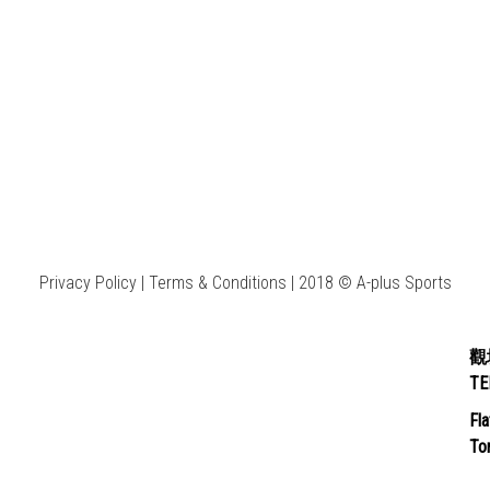
Privacy Policy | Terms & Conditions | 2018 © A-plus Sports
觀
T
Fla
Ton