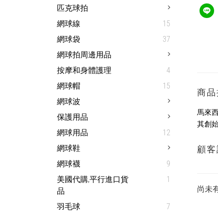
匹克球拍
網球線
15
網球袋
37
網球拍周邊用品
按摩和身體護理
4
網球帽
15
商品
網球波
馬來西
保護用品
其創始
網球用品
12
網球鞋
顧客
網球襪
9
美國代購,平行進口貨
1
尚未
品
羽毛球
7