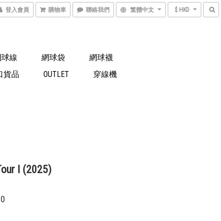
登入會員
購物車
聯絡我們
繁體中文
$ HKD
網球線
網球袋
網球襪
口貨品
OUTLET
穿線機
our I (2025)
00