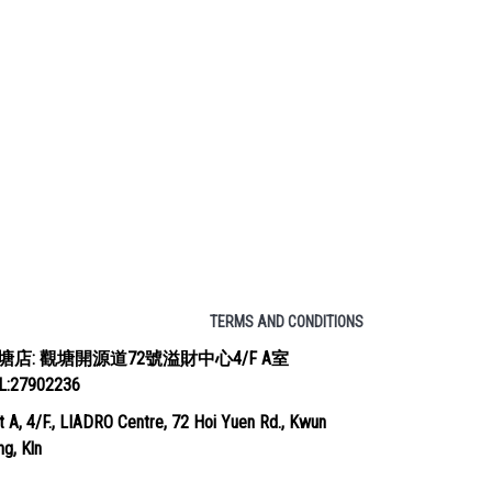
TERMS AND CONDITIONS
塘店: 觀塘開源道72號溢財中心4/F A室
EL:27902236
t A, 4/F., LIADRO Centre, 72 Hoi Yuen Rd., Kwun
g, Kln