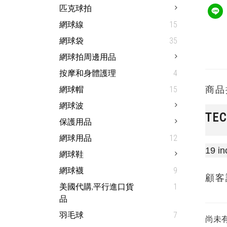
匹克球拍
網球線
15
網球袋
35
網球拍周邊用品
按摩和身體護理
4
商品
網球帽
15
網球波
TEC
保護用品
網球用品
12
19 in
網球鞋
網球襪
9
顧客
美國代購,平行進口貨
1
品
羽毛球
7
尚未