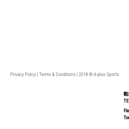
Privacy Policy | Terms & Conditions | 2018 © A-plus Sports
觀
T
Fla
Ton