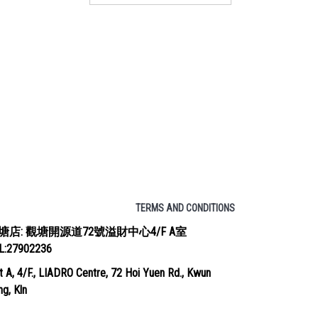
TERMS AND CONDITIONS
塘店: 觀塘開源道72號溢財中心4/F A室
EL:27902236
t A, 4/F., LIADRO Centre, 72 Hoi Yuen Rd., Kwun
g, Kln