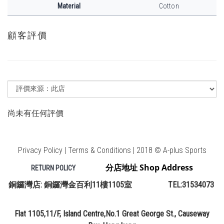
Material
Cotton
顧客評價
尚未有任何評價
Privacy Policy | Terms & Conditions | 2018 © A-plus Sports
分店地址 Shop Address
RETURN POLICY
銅鑼灣店: 銅鑼灣金百利11樓1105室 TEL:31534073
Flat 1105,11/F, Island Centre,No.1 Great George St., Causeway