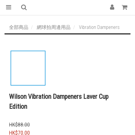
全部商品
網球拍周邊用品
Vibration Dampeners
Wilson Vibration Dampeners Laver Cup
Edition
HK$88.00
HK$70.00