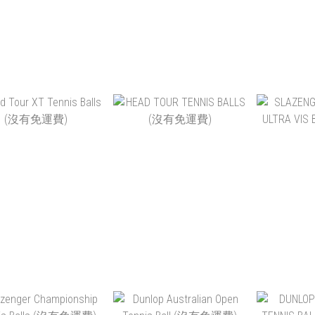
EA PASSION TOUR
HEAD TRAINER POLYBAG
SKY
NIS BALL (4 BALLS)
72B
ADVANTAG
(沒有免運費)
SU
$49.00 ~ HK$1,080.00
HK$750.00
HK$35.00
24CANS
加入購物車
加入購物車
加
D TOUR XT TENNIS
HEAD TOUR TENNIS
SLAZENGE
BALLS (沒有免運費)
BALLS (沒有免運費)
ULTRA VIS BA