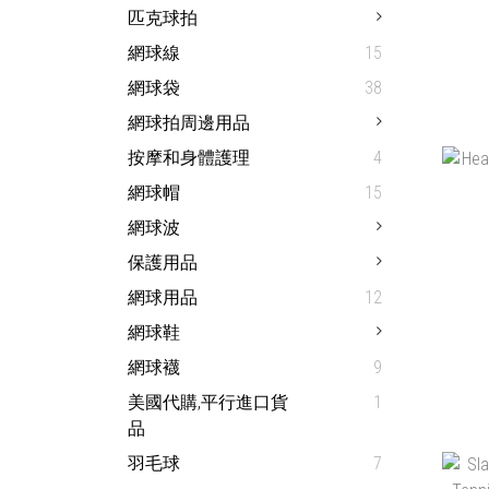
匹克球拍
網球線
15
網球袋
38
網球拍周邊用品
OD
按摩和身體護理
4
TEN
網球帽
15
HK
網球波
保護用品
網球用品
12
網球鞋
網球襪
9
美國代購,平行進口貨
1
品
HEA
羽毛球
7