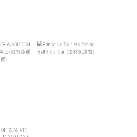
WARRIOR
DUNLOP FORT ALL
E ALL COURT
COURT 3 BALL (沒有免運
RFACE
費)
 ~ HK$726.00
HK$44.00 ~ HK$948.00
(72BALLS)
入購物車
加入購物車
R WIMBLEDON
PRINCE NX TOUR PRO
LL (沒有免
TENNIS BALL 3-BALL